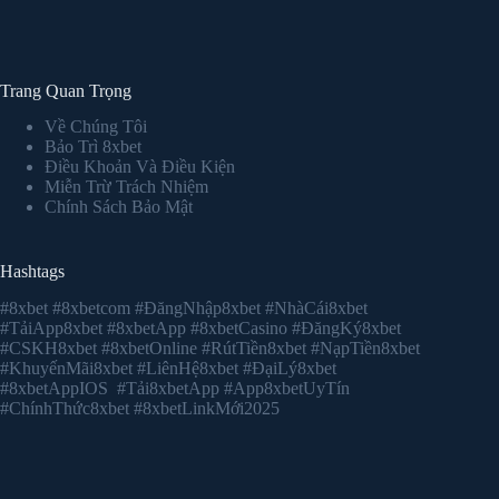
Trang Quan Trọng
Về Chúng Tôi
Bảo Trì 8xbet
Điều Khoản Và Điều Kiện
Miễn Trừ Trách Nhiệm
Chính Sách Bảo Mật
Hashtags
#8xbet #8xbetcom #ĐăngNhập8xbet #NhàCái8xbet
#TảiApp8xbet #8xbetApp #8xbetCasino #ĐăngKý8xbet
#CSKH8xbet #8xbetOnline #RútTiền8xbet #NạpTiền8xbet
#KhuyếnMãi8xbet #LiênHệ8xbet #ĐạiLý8xbet
#8xbetAppIOS #Tải8xbetApp #App8xbetUyTín
#ChínhThức8xbet #8xbetLinkMới2025