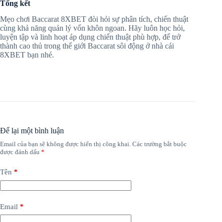
Tổng kết
Mẹo chơi Baccarat 8XBET đòi hỏi sự phân tích, chiến thuật
cùng khả năng quản lý vốn khôn ngoan. Hãy luôn học hỏi,
luyện tập và linh hoạt áp dụng chiến thuật phù hợp, để trở
thành cao thủ trong thế giới Baccarat sôi động ở nhà cái
8XBET bạn nhé.
Để lại một bình luận
Email của bạn sẽ không được hiển thị công khai.
Các trường bắt buộc
được đánh dấu
*
Tên
*
Email
*