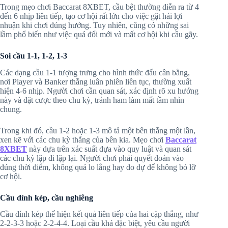
Trong mẹo chơi Baccarat 8XBET, cầu bệt thường diễn ra từ 4
đến 6 nhịp liên tiếp, tạo cơ hội rất lớn cho việc gặt hái lợi
nhuận khi chơi đúng hướng. Tuy nhiên, cũng có những sai
lầm phổ biến như việc quá đổi mới và mất cơ hội khi cầu gãy.
Soi cầu 1-1, 1-2, 1-3
Các dạng cầu 1-1 tượng trưng cho hình thức đấu cân bằng,
nơi Player và Banker thắng luân phiên liên tục, thường xuất
hiện 4-6 nhịp. Người chơi cần quan sát, xác định rõ xu hướng
này và đặt cược theo chu kỳ, tránh ham làm mất tầm nhìn
chung.
Trong khi đó, cầu 1-2 hoặc 1-3 mô tả một bên thắng một lần,
xen kẽ với các chu kỳ thắng của bên kia. Mẹo chơi
Baccarat
8XBET
này dựa trên xác suất dựa vào quy luật và quan sát
các chu kỳ lặp đi lặp lại. Người chơi phải quyết đoán vào
đúng thời điểm, không quá lo lắng hay do dự để không bỏ lỡ
cơ hội.
Cầu dính kép, cầu nghiêng
Cầu dính kép thể hiện kết quả liên tiếp của hai cặp thắng, như
2-2-3-3 hoặc 2-2-4-4. Loại cầu khá đặc biệt, yêu cầu người