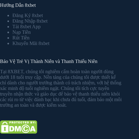
Hướng Dẫn 8xbet
Đăng Ký 8xbet
Đăng Nhập 8xbet
Tải 8xbet App
Nạp Tiền
Rút Tiền
Khuyến Mãi 8xbet
Bảo Vệ Trẻ Vị Thành Niên và Thanh Thiếu Niên
Tại 8XBET, chúng tôi nghiêm cấm hoàn toàn người dùng
dưới 18 tuổi truy cập. Nền tảng của chúng tôi được thiết kế
chỉ dành cho người trưởng thành có trách nhiệm, với hệ thống
xác minh độ tuổi nghiêm ngặt. Chúng tôi tích cực tuyên
truyền nhận thức và giáo dục để bảo vệ thanh thiếu niên khỏi
các rủi ro từ việc đánh bạc khi chưa đủ tuổi, đảm bảo một môi
trường an toàn và được kiểm soát.