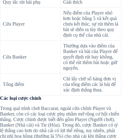
Quy tắc rút bài phụ
Giải thích
Nếu điểm của Player nhỏ
hơn hoặc bằng 5 và kết quả
Cửa Player
chưa kết thúc, sự rút thêm lá
bài sẽ diễn ra tùy theo quy
định cụ thể của nhà cái.
Thường dựa vào điểm của
Banker và bài của Player để
Cửa Banker
quyết định rút hay không,
có thể rút thêm bài hoặc giữ
nguyên.
Chỉ lấy chữ số hàng đơn vị
Tổng điểm
của tổng điểm các lá bài để
xác định thắng thua.
Các loại cược chính
Trong quá trình chơi Baccarat, ngoài cửa chính Player và
Banker, còn có các loại cược phụ nhằm mở rộng cơ hội chiến
thắng. Cược chính được biết đến gồm Player (Người chơi),
Banker (Nhà cái) và Tie (Hòa). Trong đó, cược Banker có tỷ
lệ thắng cao hơn do nhà cái có lợi thế riêng, tuy nhiên, phải
chi phí hoa hồng (thường là 5%) cho nhà cái khi thắng cược