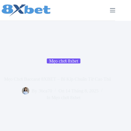
Chuyển
đến
phần
nội
dung
Mẹo chơi 8xbet
Mẹo Chơi Baccarat 8XBET – Bí Kíp Chuẩn Từ Cao Thủ
By
36ca70
On
14 Tháng 8, 2025
In
Mẹo chơi 8xbet