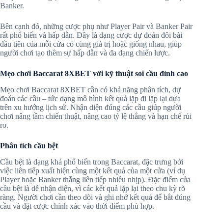
Banker.
Bên cạnh đó, những cược phụ như Player Pair và Banker Pair
rất phổ biến và hấp dẫn. Đây là dạng cược dự đoán đôi bài
đầu tiên của mỗi cửa có cùng giá trị hoặc giống nhau, giúp
người chơi tạo thêm sự hấp dẫn và đa dạng chiến lược.
Mẹo chơi Baccarat 8XBET với kỹ thuật soi cầu đỉnh cao
Mẹo chơi Baccarat 8XBET cần có khả năng phân tích, dự
đoán các cầu – tức dạng mô hình kết quả lặp đi lặp lại dựa
trên xu hướng lịch sử. Nhận diện đúng các cầu giúp người
chơi nâng tầm chiến thuật, nâng cao tỷ lệ thắng và hạn chế rủi
ro.
Phân tích cầu bệt
Cầu bệt là dạng khá phổ biến trong Baccarat, đặc trưng bởi
việc liên tiếp xuất hiện cùng một kết quả của một cửa (ví dụ
Player hoặc Banker thắng liên tiếp nhiều nhịp). Đặc điểm của
cầu bệt là dễ nhận diện, vì các kết quả lặp lại theo chu kỳ rõ
ràng. Người chơi cần theo dõi và ghi nhớ kết quả để bắt đúng
cầu và đặt cược chính xác vào thời điểm phù hợp.