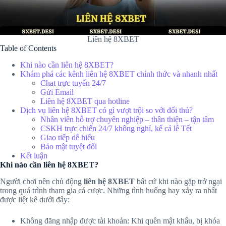
Liên hệ 8XBET
Table of Contents
Khi nào cần liên hệ 8XBET?
Khám phá các kênh liên hệ 8XBET chính thức và nhanh nhất
Chat trực tuyến 24/7
Gửi Email
Liên hệ 8XBET qua hotline
Dịch vụ liên hệ 8XBET có gì vượt trội so với đối thủ?
Nhân viên hỗ trợ chuyên nghiệp – thân thiện – tận tâm
CSKH trực chiến 24/7 không nghỉ, kể cả lễ Tết
Giao tiếp dễ hiểu
Bảo mật tuyệt đối
Kết luận
Khi nào cần liên hệ 8XBET?
Người chơi nên chủ động
liên hệ 8XBET
bất cứ khi nào gặp trở ngại
trong quá trình tham gia cá cược. Những tình huống hay xảy ra nhất
được liệt kê dưới đây:
Không đăng nhập được tài khoản: Khi quên mật khẩu, bị khóa