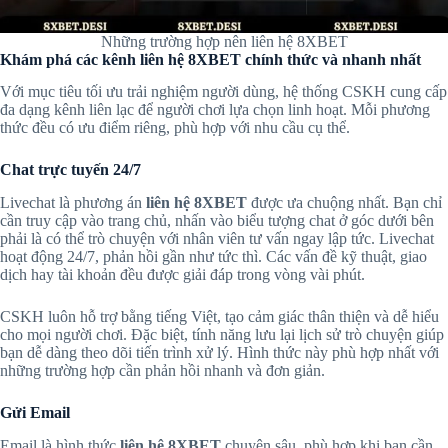
Những trường hợp nên liên hệ 8XBET
Khám phá các kênh liên hệ 8XBET chính thức và nhanh nhất
Với mục tiêu tối ưu trải nghiệm người dùng, hệ thống CSKH cung cấp
đa dạng kênh liên lạc để người chơi lựa chọn linh hoạt. Mỗi phương
thức đều có ưu điểm riêng, phù hợp với nhu cầu cụ thể.
Chat trực tuyến 24/7
Livechat là phương án
liên hệ 8XBET
được ưa chuộng nhất. Bạn chỉ
cần truy cập vào trang chủ, nhấn vào biểu tượng chat ở góc dưới bên
phải là có thể trò chuyện với nhân viên tư vấn ngay lập tức. Livechat
hoạt động 24/7, phản hồi gần như tức thì. Các vấn đề kỹ thuật, giao
dịch hay tài khoản đều được giải đáp trong vòng vài phút.
CSKH luôn hỗ trợ bằng tiếng Việt, tạo cảm giác thân thiện và dễ hiểu
cho mọi người chơi. Đặc biệt, tính năng lưu lại lịch sử trò chuyện giúp
bạn dễ dàng theo dõi tiến trình xử lý. Hình thức này phù hợp nhất với
những trường hợp cần phản hồi nhanh và đơn giản.
Gửi Email
Email là hình thức
liên hệ 8XBET
chuyên sâu, phù hợp khi bạn cần