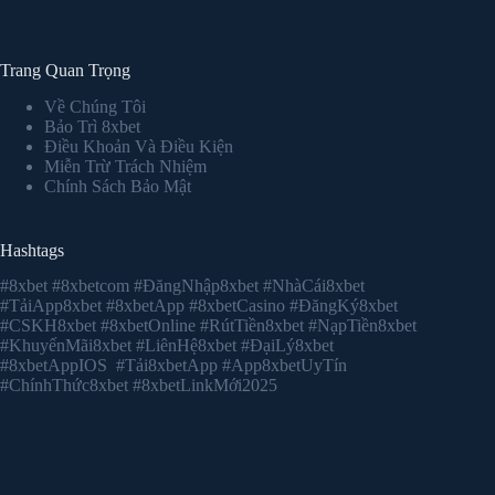
Trang Quan Trọng
Về Chúng Tôi
Bảo Trì 8xbet
Điều Khoản Và Điều Kiện
Miễn Trừ Trách Nhiệm
Chính Sách Bảo Mật
Hashtags
#8xbet #8xbetcom #ĐăngNhập8xbet #NhàCái8xbet
#TảiApp8xbet #8xbetApp #8xbetCasino #ĐăngKý8xbet
#CSKH8xbet #8xbetOnline #RútTiền8xbet #NạpTiền8xbet
#KhuyếnMãi8xbet #LiênHệ8xbet #ĐạiLý8xbet
#8xbetAppIOS #Tải8xbetApp #App8xbetUyTín
#ChínhThức8xbet #8xbetLinkMới2025