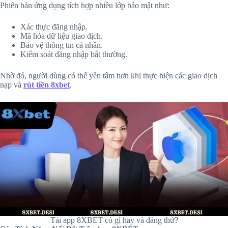
Phiên bản ứng dụng tích hợp nhiều lớp bảo mật như:
Xác thực đăng nhập.
Mã hóa dữ liệu giao dịch.
Bảo vệ thông tin cá nhân.
Kiểm soát đăng nhập bất thường.
Nhờ đó, người dùng có thể yên tâm hơn khi thực hiện các giao dịch
nạp và
rút tiền 8xbet
.
Tải app 8XBET có gì hay và đáng thử?