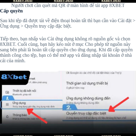
Người chơi cần quét mã QR ở màn hình để tải app 8XBET
Cấp quyền
Sau khi tệp đã được tải về điện thoại hoàn tất thì bạn cần vào Cài đặt >
Ứng dụng > Quyền truy cập đặc biệt.
Tiếp theo, bạn nhấp vào Cài ứng dụng không rõ nguồn gốc và chọn
8XBET. Cuối cùng, bạn hãy kéo nút ở mục Cho phép từ nguồn này
sang bên phải là hoàn tất cấp quyền cho ứng dụng. Khi đã cấp quyền
thành công cho tệp, bạn có thể mở app và đăng nhập tài khoản ở nhà
cái của mình.