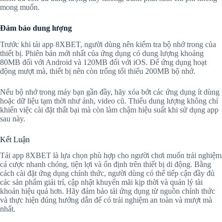
mong muốn.
Đảm bảo dung lượng
Trước khi tải app 8XBET, người dùng nên kiểm tra bộ nhớ trong của
thiết bị. Phiên bản mới nhất của ứng dụng có dung lượng khoảng
80MB đối với Android và 120MB đối với iOS. Để ứng dụng hoạt
động mượt mà, thiết bị nên còn trống tối thiểu 200MB bộ nhớ.
Nếu bộ nhớ trong máy bạn gần đầy, hãy xóa bớt các ứng dụng ít dùng
hoặc dữ liệu tạm thời như ảnh, video cũ. Thiếu dung lượng không chỉ
khiến việc cài đặt thất bại mà còn làm chậm hiệu suất khi sử dụng app
sau này.
Kết Luận
Tải app 8XBET là lựa chọn phù hợp cho người chơi muốn trải nghiệm
cá cược nhanh chóng, tiện lợi và ổn định trên thiết bị di động. Bằng
cách cài đặt ứng dụng chính thức, người dùng có thể tiếp cận đầy đủ
các sản phẩm giải trí, cập nhật khuyến mãi kịp thời và quản lý tài
khoản hiệu quả hơn. Hãy đảm bảo tải ứng dụng từ nguồn chính thức
và thực hiện đúng hướng dẫn để có trải nghiệm an toàn và mượt mà
nhất.