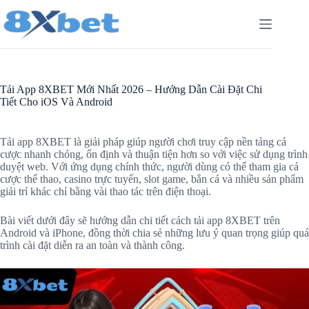
Chuyển
đến
phần
nội
dung
Tải App 8XBET Mới Nhất 2026 – Hướng Dẫn Cài Đặt Chi
Tiết Cho iOS Và Android
Tải app 8XBET là giải pháp giúp người chơi truy cập nền tảng cá
cược nhanh chóng, ổn định và thuận tiện hơn so với việc sử dụng trình
duyệt web. Với ứng dụng chính thức, người dùng có thể tham gia cá
cược thể thao, casino trực tuyến, slot game, bắn cá và nhiều sản phẩm
giải trí khác chỉ bằng vài thao tác trên điện thoại.
Bài viết dưới đây sẽ hướng dẫn chi tiết cách tải app 8XBET trên
Android và iPhone, đồng thời chia sẻ những lưu ý quan trọng giúp quá
trình cài đặt diễn ra an toàn và thành công.