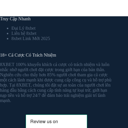
Truy Cập Nhanh
Đại Lý 8xbet
Liên hệ 8xbet
8xbet Link Mới 2025
18+ Cá Cược Có Trách Nhiệm
8XBET 100% khuyến khích cá cược có trách nhiệm và luôn
nhắc nhở người chơi đặt cược trong giới hạn của bản thân.
Nghiên cứu cho thấy hơn 85% người chơi tham gia cá cược
một cách lành mạnh khi được cung cấp công cụ và hỗ trợ phù
hợp. Tại 8XBET, chúng tôi đặt sự an toàn của người chơi lên
hàng đầu bằng cách cung cấp tính năng tự loại trừ, giới hạn
nạp tiền và hỗ trợ 24/7 để đảm bảo trải nghiệm giải trí lành
mạnh.