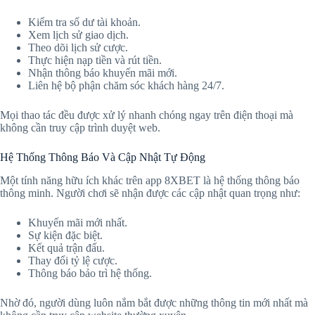
Kiểm tra số dư tài khoản.
Xem lịch sử giao dịch.
Theo dõi lịch sử cược.
Thực hiện nạp tiền và rút tiền.
Nhận thông báo khuyến mãi mới.
Liên hệ bộ phận chăm sóc khách hàng 24/7.
Mọi thao tác đều được xử lý nhanh chóng ngay trên điện thoại mà
không cần truy cập trình duyệt web.
Hệ Thống Thông Báo Và Cập Nhật Tự Động
Một tính năng hữu ích khác trên app 8XBET là hệ thống thông báo
thông minh. Người chơi sẽ nhận được các cập nhật quan trọng như:
Khuyến mãi mới nhất.
Sự kiện đặc biệt.
Kết quả trận đấu.
Thay đổi tỷ lệ cược.
Thông báo bảo trì hệ thống.
Nhờ đó, người dùng luôn nắm bắt được những thông tin mới nhất mà