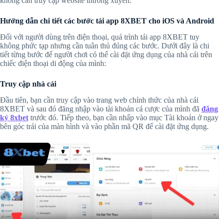
không cần truy cập website thường xuyên.
Hướng dẫn chi tiết các bước tải app 8XBET cho iOS và Android
Đối với người dùng trên điện thoại, quá trình tải app 8XBET tuy
không phức tạp nhưng cần tuân thủ đúng các bước. Dưới đây là chi
tiết từng bước để người chơi có thể cài đặt ứng dụng của nhà cái trên
chiếc điện thoại di động của mình:
Truy cập nhà cái
Đầu tiên, bạn cần truy cập vào trang web chính thức của nhà cái
8XBET và sau đó đăng nhập vào tài khoản cá cược của mình đã
đăng
ký 8xbet
trước đó. Tiếp theo, bạn cần nhấp vào mục Tài khoản ở ngay
bên góc trái của màn hình và vào phần mã QR để cài đặt ứng dụng.