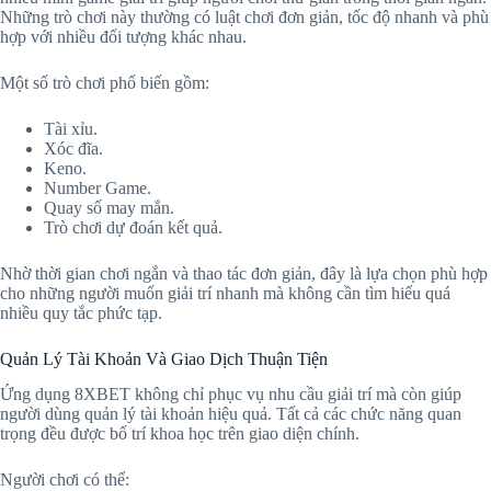
Những trò chơi này thường có luật chơi đơn giản, tốc độ nhanh và phù
hợp với nhiều đối tượng khác nhau.
Một số trò chơi phổ biến gồm:
Tài xỉu.
Xóc đĩa.
Keno.
Number Game.
Quay số may mắn.
Trò chơi dự đoán kết quả.
Nhờ thời gian chơi ngắn và thao tác đơn giản, đây là lựa chọn phù hợp
cho những người muốn giải trí nhanh mà không cần tìm hiểu quá
nhiều quy tắc phức tạp.
Quản Lý Tài Khoản Và Giao Dịch Thuận Tiện
Ứng dụng 8XBET không chỉ phục vụ nhu cầu giải trí mà còn giúp
người dùng quản lý tài khoản hiệu quả. Tất cả các chức năng quan
trọng đều được bố trí khoa học trên giao diện chính.
Người chơi có thể: