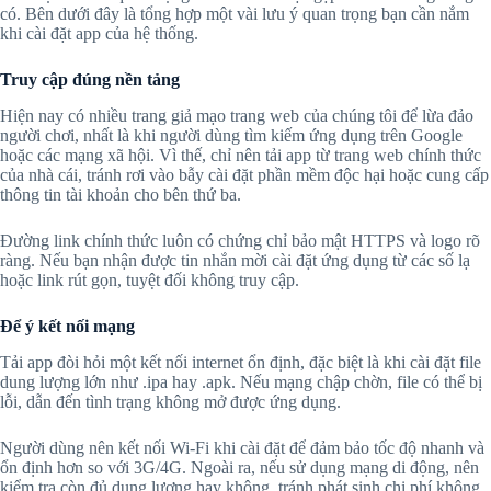
có. Bên dưới đây là tổng hợp một vài lưu ý quan trọng bạn cần nắm
khi cài đặt app của hệ thống.
Truy cập đúng nền tảng
Hiện nay có nhiều trang giả mạo trang web của chúng tôi để lừa đảo
người chơi, nhất là khi người dùng tìm kiếm ứng dụng trên Google
hoặc các mạng xã hội. Vì thế, chỉ nên tải app từ trang web chính thức
của nhà cái, tránh rơi vào bẫy cài đặt phần mềm độc hại hoặc cung cấp
thông tin tài khoản cho bên thứ ba.
Đường link chính thức luôn có chứng chỉ bảo mật HTTPS và logo rõ
ràng. Nếu bạn nhận được tin nhắn mời cài đặt ứng dụng từ các số lạ
hoặc link rút gọn, tuyệt đối không truy cập.
Để ý kết nối mạng
Tải app đòi hỏi một kết nối internet ổn định, đặc biệt là khi cài đặt file
dung lượng lớn như .ipa hay .apk. Nếu mạng chập chờn, file có thể bị
lỗi, dẫn đến tình trạng không mở được ứng dụng.
Người dùng nên kết nối Wi-Fi khi cài đặt để đảm bảo tốc độ nhanh và
ổn định hơn so với 3G/4G. Ngoài ra, nếu sử dụng mạng di động, nên
kiểm tra còn đủ dung lượng hay không, tránh phát sinh chi phí không