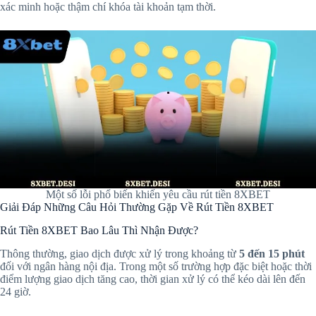
xác minh hoặc thậm chí khóa tài khoản tạm thời.
Một số lỗi phổ biến khiến yêu cầu rút tiền 8XBET
Giải Đáp Những Câu Hỏi Thường Gặp Về Rút Tiền 8XBET
Rút Tiền 8XBET Bao Lâu Thì Nhận Được?
Thông thường, giao dịch được xử lý trong khoảng từ
5 đến 15 phút
đối với ngân hàng nội địa. Trong một số trường hợp đặc biệt hoặc thời
điểm lượng giao dịch tăng cao, thời gian xử lý có thể kéo dài lên đến
24 giờ.