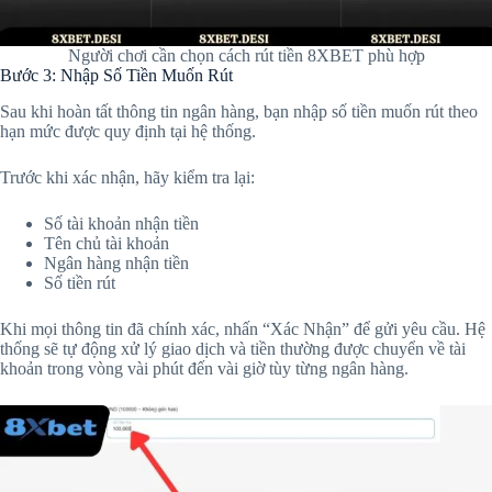
Người chơi cần chọn cách rút tiền 8XBET phù hợp
Bước 3: Nhập Số Tiền Muốn Rút
Sau khi hoàn tất thông tin ngân hàng, bạn nhập số tiền muốn rút theo
hạn mức được quy định tại hệ thống.
Trước khi xác nhận, hãy kiểm tra lại:
Số tài khoản nhận tiền
Tên chủ tài khoản
Ngân hàng nhận tiền
Số tiền rút
Khi mọi thông tin đã chính xác, nhấn “Xác Nhận” để gửi yêu cầu. Hệ
thống sẽ tự động xử lý giao dịch và tiền thường được chuyển về tài
khoản trong vòng vài phút đến vài giờ tùy từng ngân hàng.