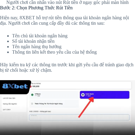
Người chơi cần nhấn vào nút Rút tiền ở ngay góc phải màn hình
Bước 2: Chọn Phương Thức Rút Tiền
Hiện nay, 8XBET hỗ trợ rút tiền thông qua tài khoản ngân hàng nội
địa. Người chơi cần cung cấp đầy đủ các thông tin sau:
Tên chủ tài khoản ngân hàng
Số tài khoản nhận tiền
Tên ngân hàng thụ hưởng
Thông tin liên kết theo yêu cầu của hệ thống
Hãy kiểm tra kỹ các thông tin trước khi gửi yêu cầu để tránh giao dịch
bị từ chối hoặc xử lý chậm.