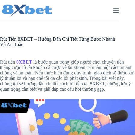
Chuyển
đến
phần
nội
dung
Rút Tiền 8XBET – Hướng Dẫn Chi Tiết Từng Bước Nhanh
Và An Toàn
Rút tiền
8XBET
là bước quan trọng giúp người chơi chuyển tiền
thắng cược từ tài khoản cá cược về tài khoản cá nhân một cách nhanh
chóng và an toàn. Nếu thực hiện đúng quy trình, giao dịch sẽ được xử
lý thuận lợi và hạn chế tối đa các lỗi phát sinh. Trong bài viết này,
chúng tôi sẽ hướng dẫn chi tiết cách rút tiền tại 8XBET, những lưu ý
quan trọng cần biết và giải đáp các câu hỏi thường gặp.