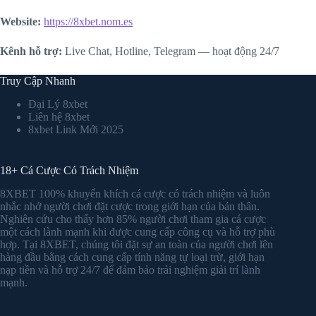
Website:
https://8xbet.nom.es
Kênh hỗ trợ:
Live Chat, Hotline, Telegram — hoạt động 24/7
Truy Cập Nhanh
Đại Lý 8xbet
Liên hệ 8xbet
8xbet Link Mới 2025
18+ Cá Cược Có Trách Nhiệm
8XBET 100% khuyến khích cá cược có trách nhiệm và luôn
nhắc nhở người chơi đặt cược trong giới hạn của bản thân.
Nghiên cứu cho thấy hơn 85% người chơi tham gia cá cược
một cách lành mạnh khi được cung cấp công cụ và hỗ trợ phù
hợp. Tại 8XBET, chúng tôi đặt sự an toàn của người chơi lên
hàng đầu bằng cách cung cấp tính năng tự loại trừ, giới hạn
nạp tiền và hỗ trợ 24/7 để đảm bảo trải nghiệm giải trí lành
mạnh.