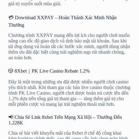
giá trị xuyên suốt mùa giải.
💳 Download XXPAY – Hoàn Thành Xác Minh Nhận
Thưởng
Chương trình XXPAY mang đến lợi ích cho người chơi muốn
nâng cao tốc độ giao dịch và tính bảo mật tài khoản. Sau khi
tải ứng dụng và hoàn tất các bước xác minh, người dùng nhận
thêm ưu đãi đặc biệt cùng trải nghiệm nạp rút nhanh chóng,
an toàn hơn.
🎲 8Xbet｜PK Live Casino Rebate 1.2%
Đây là một trong những ưu đãi được nhiều người chơi casino
yêu thích nhất. Khi tham gia các bàn live casino thuộc chương
trình PK Live Casino, người chơi được hoàn trả cược lên đến
1.2% dựa trên tổng giá trị tham gia — tăng thêm giá trị cho
mỗi phiên cược và mang lại trải nghiệm thoải mái hơn.
📢 Chia Sẻ Link 8xbet Trên Mạng Xã Hội – Thưởng Đến
1.228K
Chia sẻ bài viết khuyến mãi của 8xbet ở chế độ công khai
kèm hashtag chính thức, sau đó cung cấp ảnh chụp màn hình