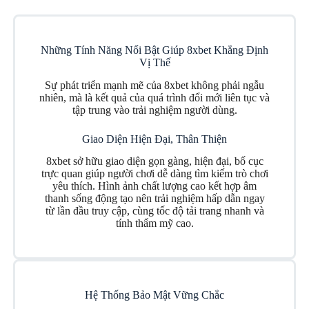
Những Tính Năng Nổi Bật Giúp 8xbet Khẳng Định
Vị Thế
Sự phát triển mạnh mẽ của 8xbet không phải ngẫu
nhiên, mà là kết quả của quá trình đổi mới liên tục và
tập trung vào trải nghiệm người dùng.
Giao Diện Hiện Đại, Thân Thiện
8xbet sở hữu giao diện gọn gàng, hiện đại, bố cục
trực quan giúp người chơi dễ dàng tìm kiếm trò chơi
yêu thích. Hình ảnh chất lượng cao kết hợp âm
thanh sống động tạo nên trải nghiệm hấp dẫn ngay
từ lần đầu truy cập, cùng tốc độ tải trang nhanh và
tính thẩm mỹ cao.
Hệ Thống Bảo Mật Vững Chắc