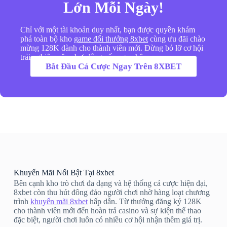
Lớn Mỗi Ngày!
Chỉ với một tài khoản duy nhất, bạn được quyền khám
phá toàn bộ kho
g
ame đổi thưởng 8xbet
cùng ưu đãi chào
mừng 128K dành cho thành viên mới. Đừng bỏ lỡ cơ hội
trải nghiệm sân chơi đẳng cấp ngay hôm nay.
Bắt Đầu Cá Cược Ngay Trên 8XBET
Khuyến Mãi Nổi Bật Tại 8xbet
Bên cạnh kho trò chơi đa dạng và hệ thống cá cược hiện đại,
8xbet còn thu hút đông đảo người chơi nhờ hàng loạt chương
trình
khuyến mãi 8xbet
hấp dẫn. Từ thưởng đăng ký 128K
cho thành viên mới đến hoàn trả casino và sự kiện thể thao
đặc biệt, người chơi luôn có nhiều cơ hội nhận thêm giá trị.