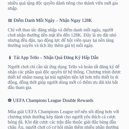
nhiều quà tặng độc quyền dành riêng cho thành viên mới gia
nhập.
📅 Điểm Danh Mỗi Ngày – Nhận Ngay 128K
Chỉ với thao tác đăng nhập và điểm danh mỗi ngày, người
chơi nhận thưởng tiền mặt lên đến 128K. Đây là ưu đãi nhỏ
nhưng đều đặn, tạo động lực để hội viên quay lại nền tảng
thường xuyên và tích lũy thêm giá trị mỗi ngày.
📱 Tải App Tello – Nhận Quà Đăng Ký Hấp Dẫn
Người chơi chỉ cần tải ứng dụng Tello và hoàn tất đăng ký để
nhận các phần quà độc quyền từ hệ thống. Chương trình được
thiết kế nhằm mang lại trải nghiệm tiện lợi hơn trên thiết bị di
động, đồng thời giúp người dùng mới có thêm ưu đãi khi bắt
đầu tham gia.
⚽ UEFA Champions League Double Rewards
Mùa giải UEFA Champions League trở nên sôi động hơn với
chương trình thưởng kép dành cho người yêu thích cá cược
bóng đá. Khi đặt cược các trận đấu thuộc giải đấu hàng đầu
châu Âu, người chơi có cơ hội nhận thêm nhiều phần thưởng