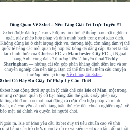
Tổng Quan Về 8xbet – Nền Tảng Giải Trí Trực Tuyến #1
8xbet được đánh giá cao về độ uy tín nhờ hệ thống bảo mật nghiêm
ngặt, giấy phép hợp pháp và tính minh bạch trong mọi giao dịch.
Không dừng lại ở chất lượng dịch vụ, thương hiệu còn nâng tầm vị thế
quốc tế bằng các mối quan hệ hợp tác bóng đá đẳng cấp: 8xbet là đối
tác chính thức của
Chelsea FC
và
Manchester City FC
tại Ngoại
hạng Anh, cùng đại sứ thương hiệu là huyền thoại
Teddy
Sheringham
— những cái tên góp phần khẳng định tiềm lực và sự
chuyên nghiệp của nền tảng. Bạn có thể tìm hiểu thêm câu chuyện
thương hiệu tại trang
Về chúng tôi 8xbet
.
8xbet Có Đầy Đủ Giấy Tờ Pháp Lý Cần Thiết
8xbet hoạt động dưới sự quản lý chặt chẽ của
Isle of Man
, một trong
những cơ quan quản lý cờ bạc hàng đầu thế giới. Giấy phép này
không chỉ đảm bảo mọi hoạt động cá cược đều hợp pháp và minh
bạch, mà còn yêu cầu nền tảng tuân thủ các tiêu chuẩn nghiêm ngặt về
bảo mật, tài chính và quyền lợi người chơi.
Ngoài ra, Isle of Man yêu cầu 8xbet duy trì tiêu chuẩn cao về tính
công bằng của trò chơi, quản lý rủi ro và kiểm soát gian lận, đồng thời