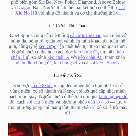
phổ biến gồm Sic Bo, New Poker, Diamond, Above Below
và Dragon Ball. Người thích thể loại kết hợp có thể thử
Tài
Xỉu Nổ Hũ
với nhịp độ nhanh và cơ chế thưởng thú vị.
Cá Cược Thể Thao
8xbet Sports cung cấp hệ thống
cá cược thể thao
toàn diện với
bóng đá, bóng rổ, quần vợt và nhiều môn khác trên toàn thế
giới, cùng tỷ lệ
kèo cược
cập nhật liên tục theo thời gian thực.
Người chơi có thể học cách đọc
kèo bóng đá
, tìm hiểu
kèo
chấp là gì
, so sánh
kèo châu Á
với
kèo châu Âu
, tham khảo
nhận định bóng đá
,
kèo bóng rổ
và cả
soi kèo eSports
.
Lô Đề / Xổ Số
Khu vực
lô đề 8xbet
mang đến nhiều lựa chọn như xổ số
vùng miền, xổ số nhanh và Keno, với kết quả cập nhật minh
bạch mỗi ngày. Người chơi có thể trau dồi qua
kinh nghiệm lô
đề
, cách
soi cầu 3 miền
và phương pháp
dàn lô 4 số
— lưu ý
mọi phương pháp chỉ mang tính tham khảo vì xổ số là trò may
rủi.