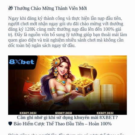
🎁 Thưởng Chào Mừng Thành Viên Mới
Ngay khi đăng ký thành công và thực hiện lần nạp đầu tiên,
người chơi mới nhận ngay gói ưu đãi chào mừng với thưởng
đăng ký 128K cùng mức thưởng nạp đầu lên đến 100% giá
trị. Đây là nguồn vốn bổ sung lý tưởng giúp bạn thoải mái làm
quen giao diện và trải nghiệm nhiều sảnh chơi mà không cần
dốc toàn bộ ngân sách ngay từ đầu.
Cần ghi nhớ gì khi sử dụng khuyến mãi 8XBET?
🛡️ Bảo Hiểm Cược Thể Thao Đầu Tiên – Hoàn 100%