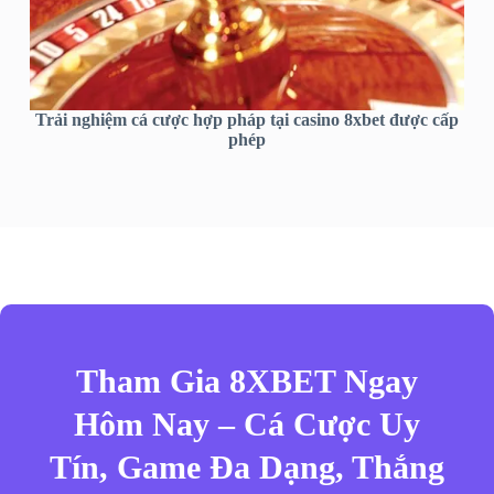
Trải nghiệm cá cược hợp pháp tại casino 8xbet được cấp
phép
Tham Gia 8XBET Ngay
Hôm Nay – Cá Cược Uy
Tín, Game Đa Dạng, Thắng