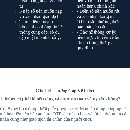
ngân hàng hoặc ví điện
tiền và nhập thông tin
tử.
ngân hàng chính xác.
Nhập số tiền muốn nạp
• Điền số tiền muốn rút
và xác nhận giao dịch.
và xác nhận bằng mã
Thực hiện chuyển
OTP hoặc phương thức
khoản theo thông tin hệ
bảo mật yêu cầu.
thống cung cấp; số dư
• Chờ hệ thống xử lý;
cập nhật nhanh chóng.
tiền được chuyển về tài
khoản trong thời gian
quy định.
Câu Hỏi Thường Gặp Về 8xbet
1. 8xbet có phải là nền tảng cá cược an toàn và uy tín không?
Có. 8xbet hoạt động dưới giấy phép Isle of Man, áp dụng công nghệ
mã hóa tiên tiến và xác thực OTP, đảm bảo bảo vệ tối đa thông tin cá
nhân cũng như giao dịch tài chính của người chơi.