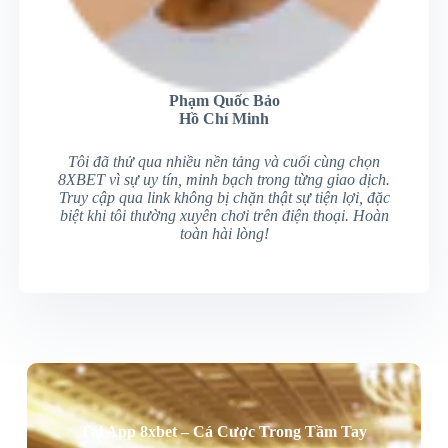
Phạm Quốc Bảo
Hồ Chí Minh
Tôi đã thử qua nhiều nền tảng và cuối cùng chọn
8XBET vì sự uy tín, minh bạch trong từng giao dịch.
Truy cập qua link không bị chặn thật sự tiện lợi, đặc
biệt khi tôi thường xuyên chơi trên điện thoại. Hoàn
toàn hài lòng!
Tải App 8xbet – Cá Cược Trong Tầm Tay