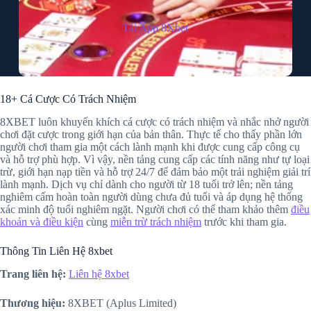
Tải App 8Xbet
18+ Cá Cược Có Trách Nhiệm
8XBET luôn khuyến khích cá cược có trách nhiệm và nhắc nhở người
chơi đặt cược trong giới hạn của bản thân. Thực tế cho thấy phần lớn
người chơi tham gia một cách lành mạnh khi được cung cấp công cụ
và hỗ trợ phù hợp. Vì vậy, nền tảng cung cấp các tính năng như tự loại
trừ, giới hạn nạp tiền và hỗ trợ 24/7 để đảm bảo một trải nghiệm giải trí
lành mạnh. Dịch vụ chỉ dành cho người từ 18 tuổi trở lên; nền tảng
nghiêm cấm hoàn toàn người dùng chưa đủ tuổi và áp dụng hệ thống
xác minh độ tuổi nghiêm ngặt. Người chơi có thể tham khảo thêm
điều
khoản và điều kiện
cùng
miễn trừ trách nhiệm
trước khi tham gia.
Thông Tin Liên Hệ 8xbet
Trang liên hệ:
Liên hệ 8xbet
Thương hiệu:
8XBET (Aplus Limited)