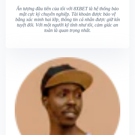
Ấn tượng đầu tiên của tôi với 8XBET là hệ thống bảo
mật cực kỳ chuyên nghiệp. Tài khoản được bảo vệ
bằng xác minh hai lớp, thông tin cá nhân được giữ kín
tuyệt đối. Với một người kỹ tính như tôi, cảm giác an
toàn là quan trọng nhất.