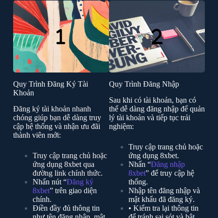
Quy Trình Đăng Ký Tài
Quy Trình Đăng Nhập
Khoản
Sau khi có tài khoản, bạn có
Đăng ký tài khoản nhanh
thể dễ dàng đăng nhập để quản
chóng giúp bạn dễ dàng truy
lý tài khoản và tiếp tục trải
cập hệ thống và nhận ưu đãi
nghiệm:
thành viên mới:
Truy cập trang chủ hoặc
Truy cập trang chủ hoặc
ứng dụng 8xbet.
ứng dụng 8xbet qua
Nhấn “
Đăng nhập
đường link chính thức.
8xbet
” để truy cập hệ
Nhấn nút “
Đăng ký
thống.
8xbet
” trên giao diện
Nhập tên đăng nhập và
chính.
mật khẩu đã đăng ký.
Điền đầy đủ thông tin
• Kiểm tra lại thông tin
như tên đăng nhập, mật
để tránh sai sót và bật