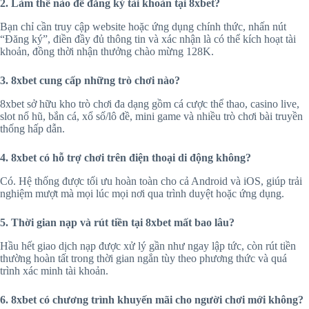
2. Làm thế nào để đăng ký tài khoản tại 8xbet?
Bạn chỉ cần truy cập website hoặc ứng dụng chính thức, nhấn nút
“Đăng ký”, điền đầy đủ thông tin và xác nhận là có thể kích hoạt tài
khoản, đồng thời nhận thưởng chào mừng 128K.
3. 8xbet cung cấp những trò chơi nào?
8xbet sở hữu kho trò chơi đa dạng gồm cá cược thể thao, casino live,
slot nổ hũ, bắn cá, xổ số/lô đề, mini game và nhiều trò chơi bài truyền
thống hấp dẫn.
4. 8xbet có hỗ trợ chơi trên điện thoại di động không?
Có. Hệ thống được tối ưu hoàn toàn cho cả Android và iOS, giúp trải
nghiệm mượt mà mọi lúc mọi nơi qua trình duyệt hoặc ứng dụng.
5. Thời gian nạp và rút tiền tại 8xbet mất bao lâu?
Hầu hết giao dịch nạp được xử lý gần như ngay lập tức, còn rút tiền
thường hoàn tất trong thời gian ngắn tùy theo phương thức và quá
trình xác minh tài khoản.
6. 8xbet có chương trình khuyến mãi cho người chơi mới không?