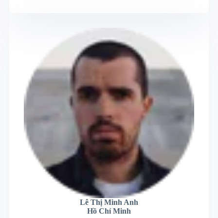
Lê Thị Minh Anh
Hồ Chí Minh