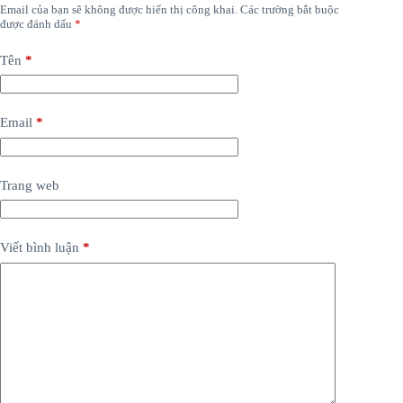
Email của bạn sẽ không được hiển thị công khai.
Các trường bắt buộc
được đánh dấu
*
Tên
*
Email
*
Trang web
Viết bình luận
*