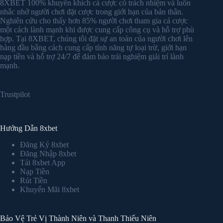
8XBET 100% khuyến khích cá cược có trách nhiệm và luôn
nhắc nhở người chơi đặt cược trong giới hạn của bản thân.
Nghiên cứu cho thấy hơn 85% người chơi tham gia cá cược
một cách lành mạnh khi được cung cấp công cụ và hỗ trợ phù
hợp. Tại 8XBET, chúng tôi đặt sự an toàn của người chơi lên
hàng đầu bằng cách cung cấp tính năng tự loại trừ, giới hạn
nạp tiền và hỗ trợ 24/7 để đảm bảo trải nghiệm giải trí lành
mạnh.
Trustpilot
Hướng Dẫn 8xbet
Đăng Ký 8xbet
Đăng Nhập 8xbet
Tải 8xbet App
Nạp Tiền
Rút Tiền
Khuyến Mãi 8xbet
Bảo Vệ Trẻ Vị Thành Niên và Thanh Thiếu Niên